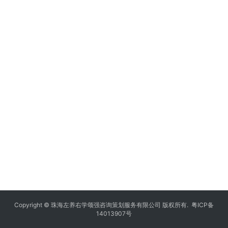
Copyright © 珠海左养右学颂强咨询策划服务有限公司 版权所有.
粤ICP备
14013907号