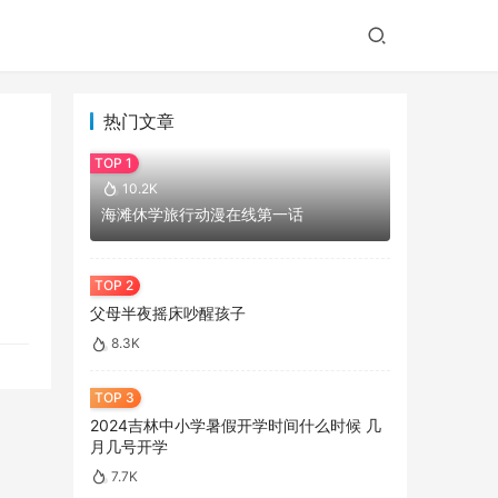
热门文章
10.2K
海滩休学旅行动漫在线第一话
父母半夜摇床吵醒孩子
8.3K
2024吉林中小学暑假开学时间什么时候 几
月几号开学
7.7K