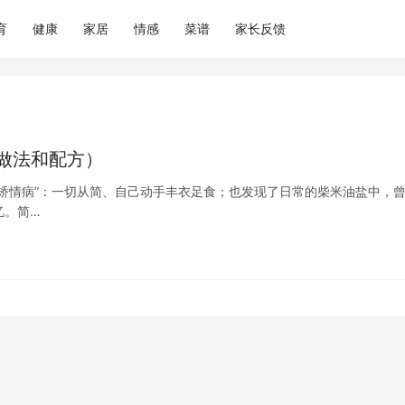
育
健康
家居
情感
菜谱
家长反馈
做法和配方）
了矫情病”：一切从简、自己动手丰衣足食；也发现了日常的柴米油盐中，
忆。简…