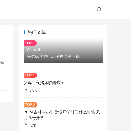
热门文章
10.2K
海滩休学旅行动漫在线第一话
曾被
父母半夜摇床吵醒孩子
8.3K
2024吉林中小学暑假开学时间什么时候 几
月几号开学
7.7K