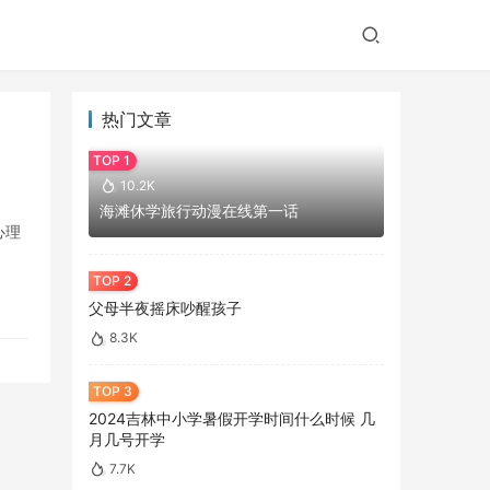
热门文章
10.2K
海滩休学旅行动漫在线第一话
心理
父母半夜摇床吵醒孩子
8.3K
2024吉林中小学暑假开学时间什么时候 几
月几号开学
7.7K