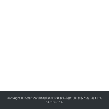
Copyright © 珠海左养右学颂强咨询策划服务有限公司 版权所有.
粤ICP备
14013907号