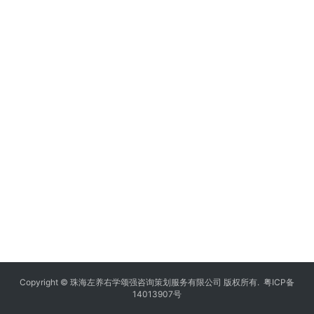
Copyright © 珠海左养右学颂强咨询策划服务有限公司 版权所有.
粤ICP备
14013907号