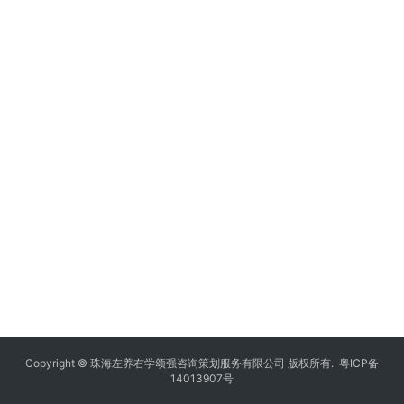
Copyright © 珠海左养右学颂强咨询策划服务有限公司 版权所有.
粤ICP备
14013907号