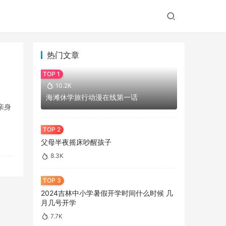
热门文章
10.2K
海滩休学旅行动漫在线第一话
亲身
父母半夜摇床吵醒孩子
8.3K
2024吉林中小学暑假开学时间什么时候 几
月几号开学
7.7K