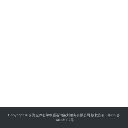
Copyright © 珠海左养右学颂强咨询策划服务有限公司 版权所有.
粤ICP备
14013907号