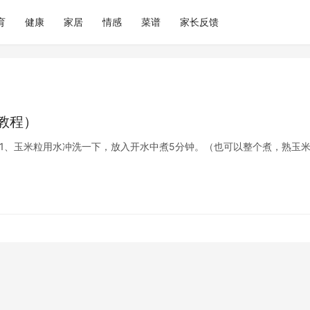
育
健康
家居
情感
菜谱
家长反馈
教程）
法步骤 1、玉米粒用水冲洗一下，放入开水中煮5分钟。（也可以整个煮，熟玉