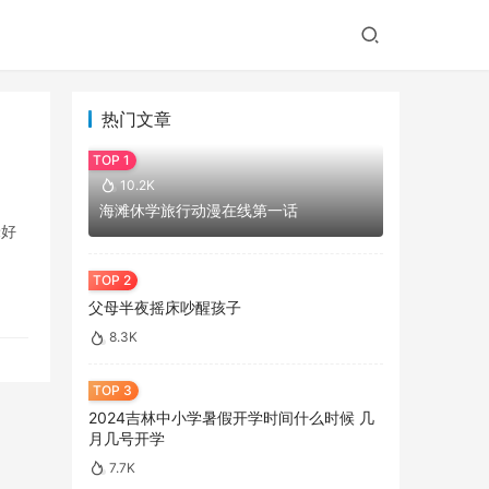
热门文章
10.2K
海滩休学旅行动漫在线第一话
米好
父母半夜摇床吵醒孩子
8.3K
2024吉林中小学暑假开学时间什么时候 几
月几号开学
7.7K