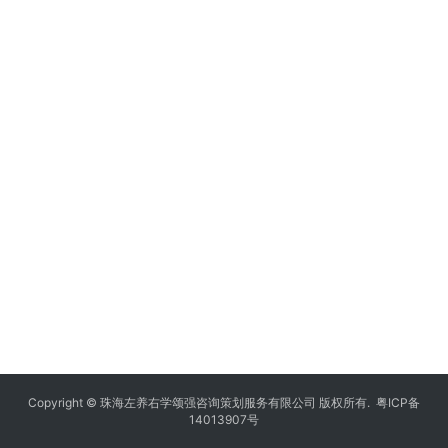
Copyright © 珠海左养右学颂强咨询策划服务有限公司 版权所有.
粤ICP备
14013907号