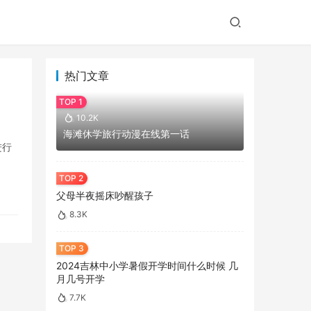
热门文章
10.2K
海滩休学旅行动漫在线第一话
进行
父母半夜摇床吵醒孩子
8.3K
2024吉林中小学暑假开学时间什么时候 几
月几号开学
7.7K