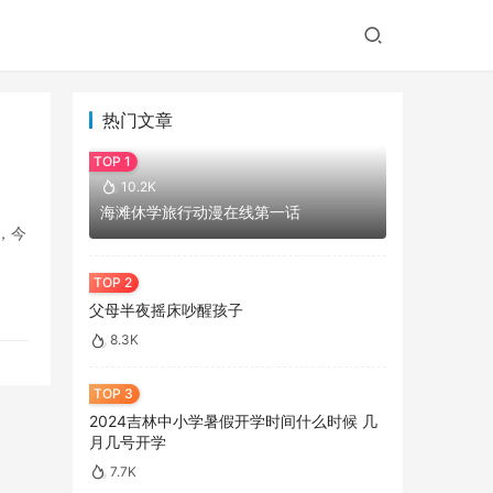
热门文章
10.2K
海滩休学旅行动漫在线第一话
，今
父母半夜摇床吵醒孩子
8.3K
2024吉林中小学暑假开学时间什么时候 几
月几号开学
7.7K