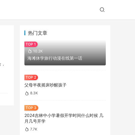
热门文章
10.2K
海滩休学旅行动漫在线第一话
合，
父母半夜摇床吵醒孩子
8.3K
2024吉林中小学暑假开学时间什么时候 几
月几号开学
7.7K