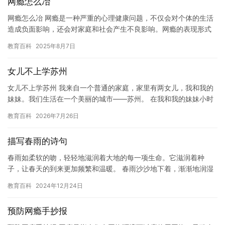
网瘾怎么冶
网瘾怎么冶 网瘾是一种严重的心理健康问题，不仅会对个体的生活
造成负面影响，还会对家庭和社会产生不良影响。网瘾的表现形式
多种多样，包括过度使用互联网、网络成瘾症、网络依赖等。网瘾
教育百科
2025年8月7日
的冶…
女儿不上学苏州
女儿不上学苏州 我来自一个普通的家庭，家里有两女儿，我和我的
妹妹。我们生活在一个美丽的城市——苏州。 在我和我的妹妹小时
候，我们都上的是我们当地的一所小学。但是，当我们到了青春期
教育百科
2026年7月26日
时…
描写春雨的诗句
春雨如柔软的吻，轻轻地滋润着大地的每一项生命。它滋润着种
子，让春天的到来更加频繁和温暖。 春雨沙沙地下着，渐渐地润湿
了一切。树叶在春雨中舞动，花儿在春雨中绽放，一切生命都在春
教育百科
2024年12月24日
雨的滋…
预防网瘾手抄报