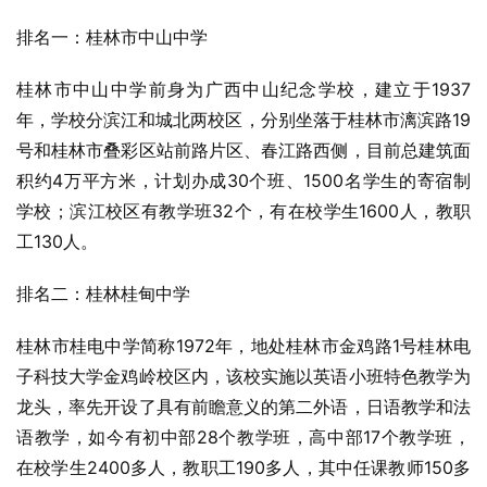
排名一：桂林市中山中学
桂林市中山中学前身为广西中山纪念学校，建立于1937
年，学校分滨江和城北两校区，分别坐落于桂林市漓滨路19
号和桂林市
叠彩区
站前路片区、春江路西侧，目前总建筑面
积约4万平方米，计划办成30个班、1500名学生的寄宿制
学校；滨江校区有教学班32个，有在校学生1600人，教职
工130人。
排名二：桂林桂甸中学
桂林市桂电中学
简称1972年，地处桂林市金鸡路1号
桂林电
子科技大学金鸡岭校区
内，该校实施以
英语
小班特色教学为
龙头，率先开设了具有前瞻意义的第二外语，
日语
教学和
法
语
教学，如今有初中部28个教学班，高中部17个教学班，
在校学生2400多人，教职工190多人，其中任课教师150多