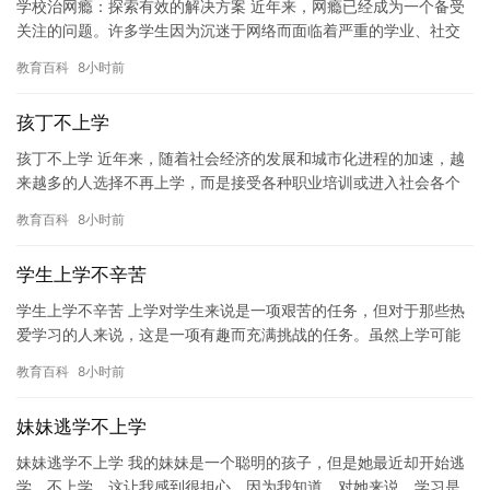
学校治网瘾：探索有效的解决方案 近年来，网瘾已经成为一个备受
关注的问题。许多学生因为沉迷于网络而面临着严重的学业、社交
和生活问题。在学校治网瘾方面，学校可以采取哪些措施来帮助学
教育百科
8小时前
生摆…
孩丁不上学
孩丁不上学 近年来，随着社会经济的发展和城市化进程的加速，越
来越多的人选择不再上学，而是接受各种职业培训或进入社会各个
领域工作。然而，对于孩子们来说，不上学并不意味着他们失去了
教育百科
8小时前
教育…
学生上学不辛苦
学生上学不辛苦 上学对学生来说是一项艰苦的任务，但对于那些热
爱学习的人来说，这是一项有趣而充满挑战的任务。虽然上学可能
会让人感到疲惫，但这也是一项必要的投资，以帮助学生获得未来
教育百科
8小时前
的成…
妹妹逃学不上学
妹妹逃学不上学 我的妹妹是一个聪明的孩子，但是她最近却开始逃
学，不上学。这让我感到很担心，因为我知道，对她来说，学习是