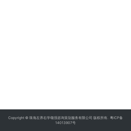
Copyright © 珠海左养右学颂强咨询策划服务有限公司 版权所有.
粤ICP备
14013907号