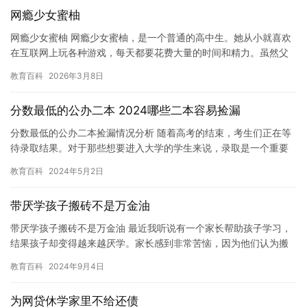
网瘾少女蜜柚
网瘾少女蜜柚 网瘾少女蜜柚，是一个普通的高中生。她从小就喜欢
在互联网上玩各种游戏，每天都要花费大量的时间和精力。虽然父
母和身边的朋友都劝告她，但蜜柚依然坚持自己的想法，认为互联
教育百科
2026年3月8日
网是…
分数最低的公办二本 2024哪些二本容易捡漏
分数最低的公办二本捡漏情况分析 随着高考的结束，考生们正在等
待录取结果。对于那些想要进入大学的学生来说，录取是一个重要
的问题。其中，公办二本大学的录取更是备受关注。然而，对于分
教育百科
2024年5月2日
数最…
带厌学孩子搬砖不是万金油
带厌学孩子搬砖不是万金油 最近我听说有一个家长帮助孩子学习，
结果孩子却变得越来越厌学。家长感到非常苦恼，因为他们认为搬
砖是一个可以帮助孩子提高技能和减轻压力的活动。但是，我认为
教育百科
2024年9月4日
搬砖…
为网贷休学家里不给还债