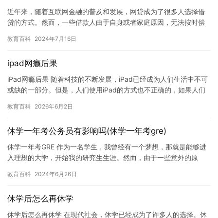
近年来，随着互联网金融的普及和发展，网贷成为了很多人选择借
贷的方式。然而，一些借款人由于自身或者家庭原因，无法按时偿
还借款，导致债务违约和逾期，甚至出现了暴力催收等问题。在这
教育百科
2024年7月16日
样的背…
ipad网瘾后果
iPad网瘾后果 随着科技的不断发展，iPad已经成为人们生活中不可
或缺的一部分。但是，人们使用iPad的方式也不正确的，如果人们
过度沉迷于iPad，会带来很多负面影响。本文将探讨…
教育百科
2026年6月2日
休学一年考公务员有影响吗(休学一年考gre)
休学一年考GRE 作为一名学生，我曾经有一个梦想，那就是能够进
入理想的大学，开始我的研究生生涯。然而，由于一些意外的原
因，我不得不放弃这个梦想，休学一年去考GRE。这一年的经历对
教育百科
2024年6月26日
我…
休学后怎么再休学
休学后怎么再休学 在现代社会，休学已经成为了许多人的选择。休