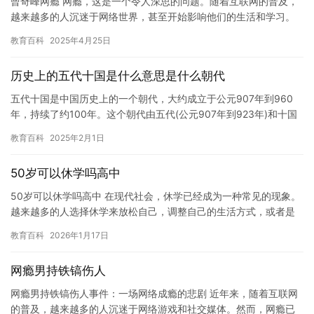
曾奇峰网瘾 网瘾，这是一个令人深思的问题。随着互联网的普及，
越来越多的人沉迷于网络世界，甚至开始影响他们的生活和学习。
曾奇峰网瘾就是其中的一种。 曾奇峰是一位著名的心理咨询师，他
教育百科
2025年4月25日
的…
历史上的五代十国是什么意思是什么朝代
五代十国是中国历史上的一个朝代，大约成立于公元907年到960
年，持续了约100年。这个朝代由五代(公元907年到923年)和十国
(公元936到979年)组成。五代是指唐朝灭亡后，…
教育百科
2025年2月1日
50岁可以休学吗高中
50岁可以休学吗高中 在现代社会，休学已经成为一种常见的现象。
越来越多的人选择休学来放松自己，调整自己的生活方式，或者是
为了重新充电，提高自己的竞争力。对于50岁的人来说，是否可
教育百科
2026年1月17日
以…
网瘾男持铁镐伤人
网瘾男持铁镐伤人事件：一场网络成瘾的悲剧 近年来，随着互联网
的普及，越来越多的人沉迷于网络游戏和社交媒体。然而，网瘾已