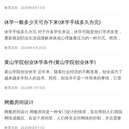
经成为一个严重的社会问题，许多人因为沉迷网络而遭受伤害。最
教育百科
2025年9月13日
近，…
休学一般多少天可办下来(休学手续多久办完)
休学手续多久办完 对于许多学生来说，休学可能是他们寻求改变，
重新规划职业生涯或缓解身体或心理健康压力的一种方式。然而，
休学手续的办理时间也是一个需要考虑的问题。在这篇文章中，我
教育百科
2024年4月20日
们将…
黄山学院创业休学条件(黄山学院创业休学)
黄山学院创业休学 近年来，随着社会经济的不断发展，创业成为了
越来越多年轻人的追求。然而，创业并不是一件简单的事情，它需
要创业者付出巨大的努力和耐心。对于黄山学院的学生而言，创业
教育百科
2024年7月15日
休学…
网瘾房间设计
网瘾房间设计 网瘾房间是一种专门设计的情境，旨在帮助人们摆脱
网络成瘾症。在这个房间里，人们将失去对网络的控制，并且需要
自己主动离开房间。这种情境的设计旨在提高人们的自我意识，并
教育百科
2025年6月11日