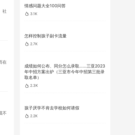
情感问题大全100问答
、社
3.1K
怎样控制孩子副卡流量
2.7K
而在
成绩如何公布、同分怎么录取……三亚2023
年中招方案出炉（三亚市今年中招第三批录
取名单）
2.3K
孩子厌学不肯去学校如何请假
成不
2.2K