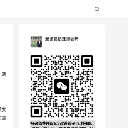
，遗
重要
的焦