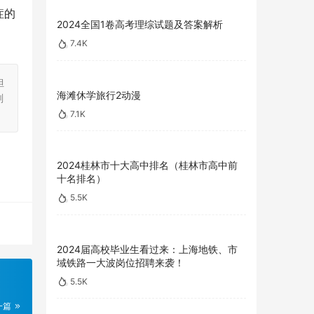
症的
2024全国1卷高考理综试题及答案解析
7.4K
担
海滩休学旅行2动漫
刻
7.1K
2024桂林市十大高中排名（桂林市高中前
十名排名）
5.5K
2024届高校毕业生看过来：上海地铁、市
域铁路一大波岗位招聘来袭！
5.5K
一篇