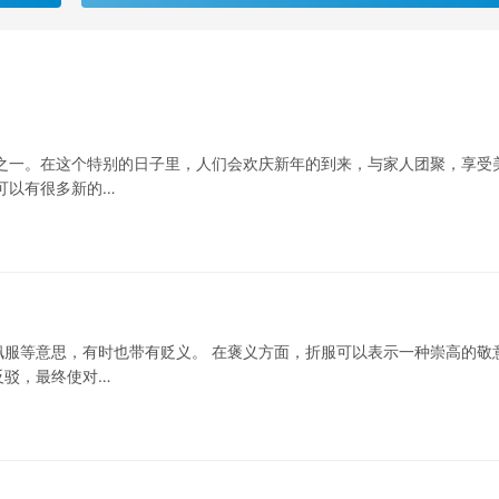
之一。在这个特别的日子里，人们会欢庆新年的到来，与家人团聚，享受
可以有很多新的…
服等意思，有时也带有贬义。 在褒义方面，折服可以表示一种崇高的敬
反驳，最终使对…