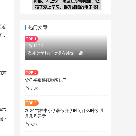
更容
热门文章
落，
10.2K
海滩休学旅行动漫在线第一话
的方
父母半夜摇床吵醒孩子
8.3K
并不
2024吉林中小学暑假开学时间什么时候 几
月几号开学
治疗
7.7K