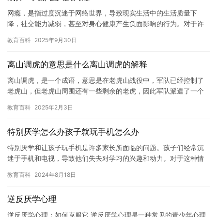
网瘾，是指过度沉迷于网络世界，导致现实生活中的生活质量下
降，社交能力减弱，甚至对身心健康产生负面影响的行为。对于许
多人来说，网瘾是一个难以克服的问题，特别是对于那些经常依赖
教育百科
2025年9月30日
互联网工…
离山调虎的意思是什么离山调虎的解释
离山调虎，是一个成语，意思是在老虎山战役中，军队已经控制了
老虎山，但老虎山周围还有一些剩余的老虎，因此军队派遣了一个
将领前往调虎离山，希望将剩余的老虎全部消灭。 “离山”指的是已
教育百科
2025年2月3日
经…
特别厌学怎么办孩子就玩手机怎么办
特别厌学和让孩子玩手机是许多家长所面临的问题。孩子们经常沉
迷于手机和电视，导致他们失去对学习的兴趣和动力。对于这种情
况，以下是一些可能有用的建议。 首先，家长应该尝试理解孩子们
教育百科
2024年8月18日
的行…
逆反厌学心理
逆反厌学心理：如何克服它 逆反厌学心理是一种常见的青少年心理