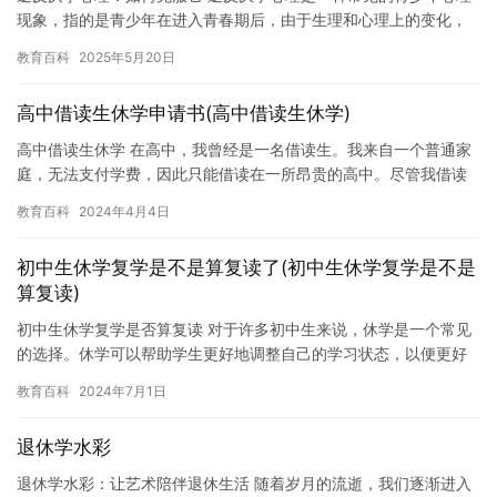
现象，指的是青少年在进入青春期后，由于生理和心理上的变化，
对学习产生了厌恶和反感的情绪。这种情绪可能会影响青少年的学
教育百科
2025年5月20日
习成…
高中借读生休学申请书(高中借读生休学)
高中借读生休学 在高中，我曾经是一名借读生。我来自一个普通家
庭，无法支付学费，因此只能借读在一所昂贵的高中。尽管我借读
在这里，但我内心深处一直感到不安。我知道我无法真正融入这个
教育百科
2024年4月4日
校园…
初中生休学复学是不是算复读了(初中生休学复学是不是
算复读)
初中生休学复学是否算复读 对于许多初中生来说，休学是一个常见
的选择。休学可以帮助学生更好地调整自己的学习状态，以便更好
地面对未来的挑战。但是，休学复学是否算复读，这个问题的答案
教育百科
2024年7月1日
并不…
退休学水彩
退休学水彩：让艺术陪伴退休生活 随着岁月的流逝，我们逐渐进入