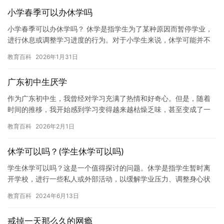
小学春季可以办休学吗
小学春季可以办休学吗？ 休学是指学生为了某种原因而暂停学业，
进行休息或调整学习进度的行为。对于小学生来说，休学可能并不
常见。那么，小学春季可以办休学吗？下面我们来谈一谈。 首先，
教育百科
2026年1月31日
我…
广东初中生厌学
作为广东初中生，我曾经对学习充满了热情和好奇心。但是，随着
时间的推移，我开始感到学习变得越来越枯燥乏味，甚至变成了一
种负担。我开始厌学，对学校和课本失去了兴趣。 起初，我试图克
教育百科
2026年2月1日
服这…
休学可以吗？(学生休学可以吗)
学生休学可以吗？这是一个值得探讨的问题。休学是指学生暂时离
开学校，进行一些私人或外部活动，以缓解学业压力、调整身心状
态或寻求某些解决问题的方法。对于一些学生来说，休学可能是必
教育百科
2024年6月13日
要的，…
戒掉一天那么久的网瘾