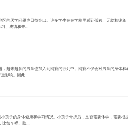
地区的厌学问题也日益突出。许多学生在在学校里感到孤独、无助和疲惫
学习、成绩和未…
题，越来越多的男童也加入到网瘾的行列中。网瘾不仅会对男童的身体和
严重影响。因此…
到小孩子的身体健康和学习情况。小孩子骨折后，是否需要休学，需要根
，比如车祸、跌…