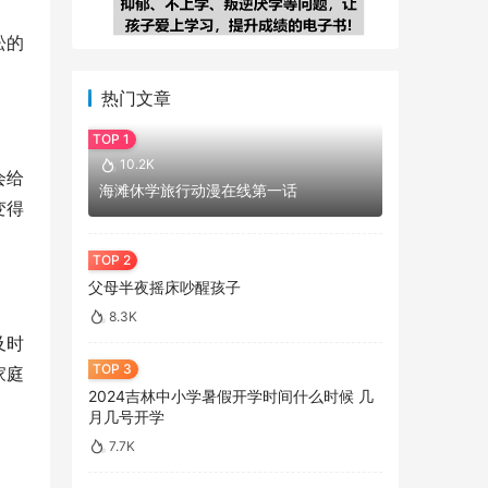
松的
热门文章
10.2K
会给
海滩休学旅行动漫在线第一话
变得
父母半夜摇床吵醒孩子
8.3K
及时
家庭
2024吉林中小学暑假开学时间什么时候 几
月几号开学
7.7K