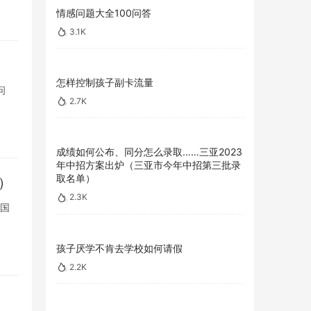
情感问题大全100问答
3.1K
怎样控制孩子副卡流量
问
2.7K
成绩如何公布、同分怎么录取……三亚2023
年中招方案出炉（三亚市今年中招第三批录
取名单）
）
2.3K
，国
孩子厌学不肯去学校如何请假
2.2K