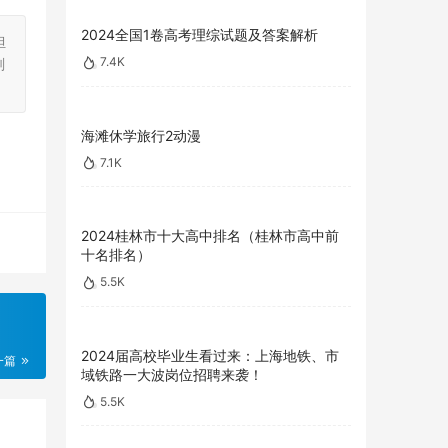
2024全国1卷高考理综试题及答案解析
担
7.4K
刻
海滩休学旅行2动漫
7.1K
2024桂林市十大高中排名（桂林市高中前
十名排名）
5.5K
2024届高校毕业生看过来：上海地铁、市
一篇
域铁路一大波岗位招聘来袭！
5.5K