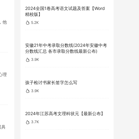
2024全国1卷高考语文试题及答案【Word
精校版】
，他
5.2K
安徽21年中考录取分数线(2024年安徽中考
分数线汇总 各市录取分数线最新公布)
3.9K
心理
孩子检讨书家长签字怎么写
3.9K
2024年江苏高考文理科状元【最新公布】
3.7K
据具