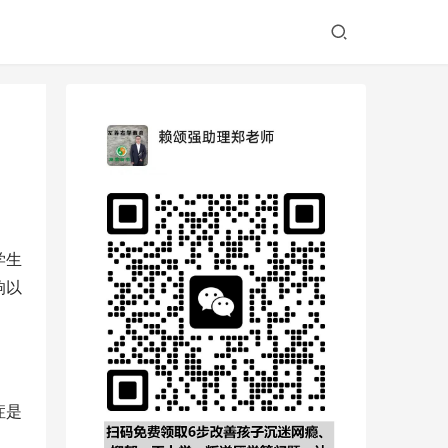
学生
响以
症是