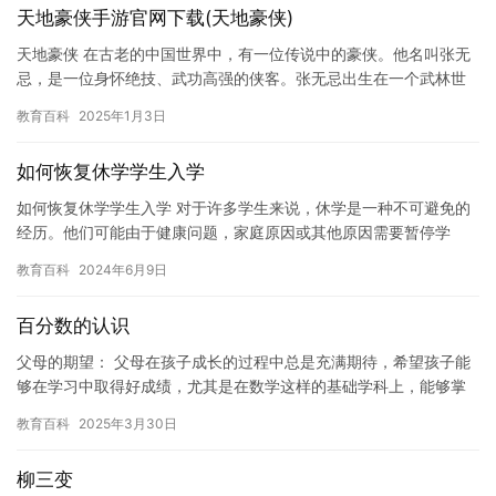
天地豪侠手游官网下载(天地豪侠)
天地豪侠 在古老的中国世界中，有一位传说中的豪侠。他名叫张无
忌，是一位身怀绝技、武功高强的侠客。张无忌出生在一个武林世
家，从小就受到了严格的武术训练。他身手敏捷、反应迅速，擅长
教育百科
2025年1月3日
各种…
如何恢复休学学生入学
如何恢复休学学生入学 对于许多学生来说，休学是一种不可避免的
经历。他们可能由于健康问题，家庭原因或其他原因需要暂停学
业，并花时间恢复健康或处理其他事务。然而，对于某些人来说，
教育百科
2024年6月9日
休学可…
百分数的认识
父母的期望： 父母在孩子成长的过程中总是充满期待，希望孩子能
够在学习中取得好成绩，尤其是在数学这样的基础学科上，能够掌
握扎实的知识。百分数作为数学中的一个重要内容，常常被父母认
教育百科
2025年3月30日
为是…
柳三变