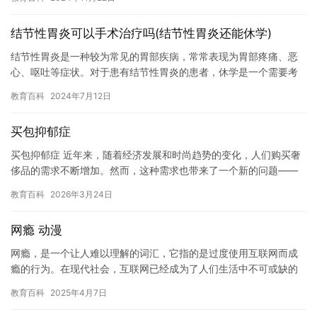
将探…
结节性胃炎可以手术治疗吗(结节性胃炎还能休学)
结节性胃炎是一种较为常见的胃部疾病，常常表现为胃部疼痛、恶
心、呕吐等症状。对于患有结节性胃炎的患者，休学是一个需要考
虑的问题。虽然结节性胃炎可能会对患者的学业造成一定的影响，
教育百科
2024年7月12日
但并不…
买包抑郁症
买包抑郁症 近年来，随着经济发展和时尚趋势的变化，人们购买奢
侈品的需求不断增加。然而，这种需求也带来了一个新的问题——
买包抑郁症。 什么是买包抑郁症？ 买包抑郁症是一种心理疾病，
教育百科
2026年3月24日
它…
网瘾 动漫
网瘾，是一个让人难以理解的词汇，它指的是过度使用互联网而成
瘾的行为。在现代社会，互联网已经成为了人们生活中不可或缺的
一部分，而网瘾已经成为了一个全球性的问题。动漫作为一种流行
教育百科
2025年4月7日
的文化…