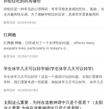
抑郁症吃的药有哪些
抑郁症是一种常见的心理障碍，常常导致患者感到悲伤， 孤独， 失
去兴趣和快乐感。为了缓解抑郁症的症状，患者常常需要服用药
物。在本文中，我们将介绍一些常用的抑郁症吃的药。 首先，抗抑
教育百科
2025年9月6日
郁…
扛网瘾
扛网瘾 网瘾，已经成为了一个全球性的问题， affects many
people\’s lives, particularly in today\’s d…
教育百科
2025年7月26日
学生休学几天可以转学籍(学生休学几天可以转学)
学生休学几天可以转学？这是一个值得讨论的问题。当我们需要转
学时，我们需要考虑一些因素，例如休学几天可以转学。 休学几天
可以转学这个问题并没有一个明确的答案，因为这取决于学校和地
教育百科
2024年6月18日
区的…
太阳这么重要，为何在道教神谱中只是个星君？（太阳
这么重要,为何在道教神谱中只是个星君呢）