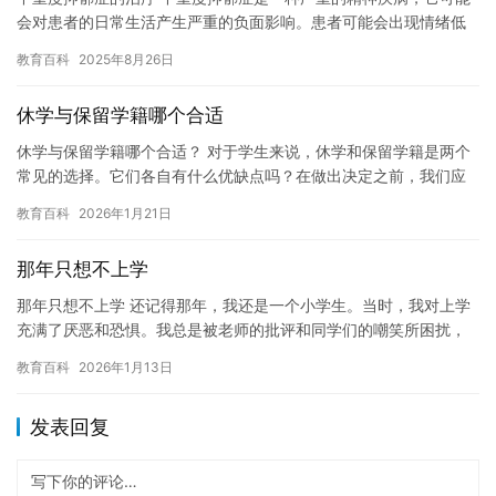
会对患者的日常生活产生严重的负面影响。患者可能会出现情绪低
落、失去兴趣、无法集中注意力、睡眠障碍、食欲减退等症状，这
教育百科
2025年8月26日
些症…
休学与保留学籍哪个合适
休学与保留学籍哪个合适？ 对于学生来说，休学和保留学籍是两个
常见的选择。它们各自有什么优缺点吗？在做出决定之前，我们应
该考虑哪些因素？ 休学是指学生暂停在学校的学习，到其他地方进
教育百科
2026年1月21日
行…
那年只想不上学
那年只想不上学 还记得那年，我还是一个小学生。当时，我对上学
充满了厌恶和恐惧。我总是被老师的批评和同学们的嘲笑所困扰，
我觉得上学是一件非常痛苦的事情。 有一天，我偶然听到了一个传
教育百科
2026年1月13日
说…
发表回复