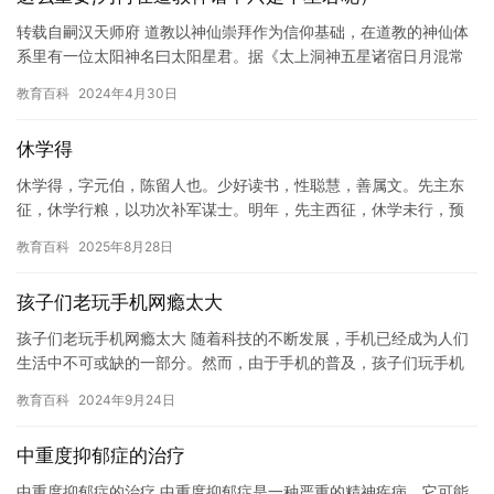
转载自嗣汉天师府 道教以神仙崇拜作为信仰基础，在道教的神仙体
系里有一位太阳神名曰太阳星君。据《太上洞神五星诸宿日月混常
经》记载：“日者，太阳之精……有遇者，必得仙术耳。”太阳星君
教育百科
2024年4月30日
居…
休学得
休学得，字元伯，陈留人也。少好读书，性聪慧，善属文。先主东
征，休学行粮，以功次补军谋士。明年，先主西征，休学未行，预
为书表劝进。 时先主已定中原，休学归故乡陈留，至白帝城，见秋
教育百科
2025年8月28日
风起…
孩子们老玩手机网瘾太大
孩子们老玩手机网瘾太大 随着科技的不断发展，手机已经成为人们
生活中不可或缺的一部分。然而，由于手机的普及，孩子们玩手机
网瘾的问题也越来越严重。孩子们过度沉迷于手机和网络，不仅会
教育百科
2024年9月24日
影响…
中重度抑郁症的治疗
中重度抑郁症的治疗 中重度抑郁症是一种严重的精神疾病，它可能