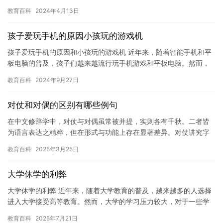
位数，但对于很多人来说，背下圆周率的小数部分已经是一项挑
教育百科
2024年4月13日
战。…
孩子爱玩手机的原因小孩玩的游戏机
孩子爱玩手机的原因和小孩玩的游戏机 近年来，随着智能手机和平
板电脑的普及，孩子们越来越流行玩手机游戏和平板电脑。然而，
这些设备不仅可以让孩子们沉迷于虚拟世界，还可能导致一些负面
教育百科
2024年9月27日
影响…
对仗和对偶的区别有哪些例句
在中文修辞学中，对仗与对偶虽常被并提，实则各有千秋。二者皆
为语言表达之精粹，但在形式与功能上存在显著差异。对仗讲究字
数相同、词性相对，追求工整和谐；而对偶则更注重意思上的对应
教育百科
2025年3月25日
与节奏…
大学休学的利弊
大学休学的利弊 近年来，随着大学教育的普及，越来越多的人选择
进入大学接受高等教育。然而，大学的学习压力较大，对于一些学
生来说，过度的学习可能会给他们的身体和心理健康带来负面影
教育百科
2025年7月21日