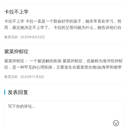
明，他是…
卡拉不上学
卡拉不上学 卡拉一直是一个勤奋好学的孩子，她非常喜欢学习。然
而，最近她决定不上学了。 卡拉的父母问她为什么，她告诉他们自
己觉得太无聊了，没有什么好玩的活动。他们试图说服卡拉重新上
教育百科
2025年9月22日
学…
紫菜抑郁症
紫菜抑郁症： 一个被误解的疾病 紫菜抑郁症，也被称为海洋性抑郁
症，是一种罕见的心理疾病，主要发生在紫菜类生物(如海带和裙带
菜)中。这种疾病在紫菜生物中非常普遍，但由于其罕见性，一直…
教育百科
2025年11月6日
发表回复