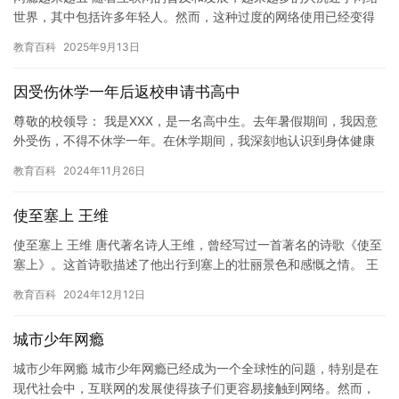
世界，其中包括许多年轻人。然而，这种过度的网络使用已经变得
不那么令人愉快和吸引人了。网瘾不仅改变了人们的外观，还影响
教育百科
2025年9月13日
了他…
因受伤休学一年后返校申请书高中
尊敬的校领导： 我是XXX，是一名高中生。去年暑假期间，我因意
外受伤，不得不休学一年。在休学期间，我深刻地认识到身体健康
的重要性，也意识到了自己在学习上的不足。因此，我希望能够返
教育百科
2024年11月26日
校…
使至塞上 王维
使至塞上 王维 唐代著名诗人王维，曾经写过一首著名的诗歌《使至
塞上》。这首诗歌描述了他出行到塞上的壮丽景色和感慨之情。 王
维的《使至塞上》原文如下： 渭城朝雨浥轻尘，客舍青青柳色新…
教育百科
2024年12月12日
城市少年网瘾
城市少年网瘾 城市少年网瘾已经成为一个全球性的问题，特别是在
现代社会中，互联网的发展使得孩子们更容易接触到网络。然而，