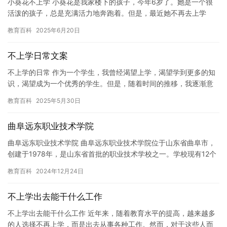
小葵花不上学 小葵花是我家楼下的孩子，今年6岁了。她是一个很
活泼的孩子，总是充满活力地奔跑着。但是，最近她不再去上学
了。 小葵花的 parents 很困惑，不知道发生了什么事情。他…
教育百科
2025年6月20日
不上学日常文案
不上学的日常 作为一个学生，我曾经渴望上学，渴望学到更多的知
识，渴望成为一个优秀的学生。但是，随着时间的推移，我逐渐意
识到上学并不是我真正想要的生活。 在我初中的时候，我开始不上
教育百科
2025年5月30日
学…
曲阜远东职业技术学院
曲阜远东职业技术学院 曲阜远东职业技术学院位于山东省曲阜市，
创建于1978年，是山东省首批的职业技术学校之一。学校现有12个
二级学院，开设有50多个本科专业，涵盖了工、理、管、文、…
教育百科
2024年12月24日
不上学出去能干什么工作
不上学出去能干什么工作 近年来，随着教育水平的提高，越来越多
的人选择不再上学，而是出去从事各种工作。然而，对于这些人而