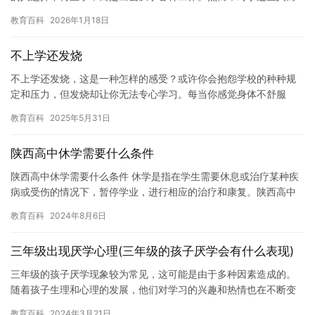
言，他们面临的挑战是：如何找到一份稳定的工作，获得足够的收
教育百科
2026年1月18日
入，…
不上学还发烧
不上学还发烧，这是一种怎样的感受？或许你会抱怨学校的种种规
定和压力，但发烧却让你无法专心学习。每当你感觉身体不舒服
时，你就无法集中精力，这会让你感到更加焦虑和沮丧。 发烧是一
教育百科
2025年5月31日
种身体…
陕西高中休学需要什么条件
陕西高中休学需要什么条件 休学是指在学生需要休息或治疗某种疾
病或受伤的情况下，暂停学业，进行相应的治疗和康复。陕西高中
休学需要什么条件，下面是一些常见的条件和建议。 1. 休学条件…
教育百科
2024年8月6日
三年级出现厌学心理(三年级的孩子厌学会有什么表现)
三年级的孩子厌学现象较为常见，这可能是由于多种因素造成的。
随着孩子生理和心理的发展，他们对学习的兴趣和热情也在不断变
化。以下是一些可能导致三年级孩子厌学的原因： 1. 学习内容枯
教育百科
2024年3月21日