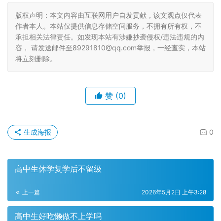
版权声明：本文内容由互联网用户自发贡献，该文观点仅代表
作者本人。本站仅提供信息存储空间服务，不拥有所有权，不
承担相关法律责任。如发现本站有涉嫌抄袭侵权/违法违规的内
容， 请发送邮件至89291810@qq.com举报，一经查实，本站
将立刻删除。
赞
(0)
生成海报
0
高中生休学复学后不留级
上一篇
2026年5月2日 上午3:28
高中生好吃懒做不上学吗