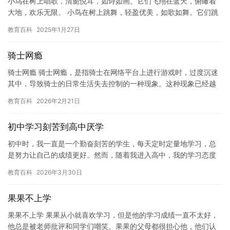
小鸟在树上唱歌，清脆悦耳，如诗如画。它们飞翔在蓝天，俯瞰着
大地，欢乐无限。 小鸟在树上跳舞，轻盈优美，如歌如舞。它们跳
跃在树枝上，欢庆着节日，欢乐无限。 小鸟在树上唱歌，清脆悦
教育百科
2025年1月27日
耳，…
骑士网瘾
骑士网瘾 骑士网瘾，是指骑士在网络平台上进行游戏时，过度沉迷
其中，导致骑士的日常生活失去控制的一种现象。这种现象已经越
来越普遍，成为了一个值得关注的问题。 骑士网瘾的原因有很多。
教育百科
2026年2月21日
一…
初中学习刻苦到高中厌学
初中时，我一直是一个勤奋刻苦的学生，每天定时定量地学习，总
是努力让自己的成绩更好。然而，随着我进入高中，我的学习态度
发生了改变。 高中的学习压力更大了，课程也更深了，让我感到很
教育百科
2026年3月30日
难适…
果果不上学
果果不上学 果果从小就喜欢学习，但是他的学习成绩一直不太好，
他总是被老师批评和同学们嘲笑。果果的父母都很担心他，他们认