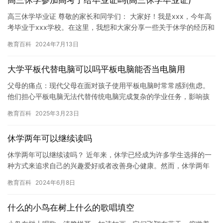
高三休学参加高考了给毕业证吗(高三休学毕业证)
高三休学毕业证 尊敬的家长和同学们： 大家好！我是xxx，今年高
考毕业于xxx学校。在这里，我想和大家分享一些关于休学的经历和
思考。 作为一名高三学生，我曾经经历了很多压力和挑战。…
教育百科
2024年7月13日
大学平板代替电脑可以吗平板电脑能否当电脑用
父母的痛点：现代父母在面对孩子使用平板电脑时常常感到焦虑。
他们担心平板电脑无法代替传统电脑完成复杂的学业任务，影响孩
子的学习效率；担忧长时间使用平板会影响视力和颈椎健康，甚至
教育百科
2025年3月23日
对社交…
休学两年可以继续读吗
休学两年可以继续读吗？ 近年来，休学已经成为许多学生选择的一
种方式来追求自己的兴趣爱好或者改善身心健康。然而，休学两年
是否可以继续读下去，也成为了许多学生和家长关注的问题。在这
教育百科
2024年6月8日
篇文…
什么的小鸟在树上什么的歌唱填空