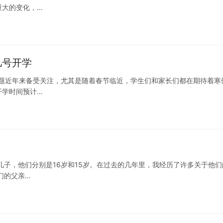
重大的变化，…
几号开学
话题近年来备受关注，尤其是随着春节临近，学生们和家长们都在期待着寒
开学时间预计…
儿子，他们分别是16岁和15岁。在过去的几年里，我经历了许多关于他们
们的父亲…