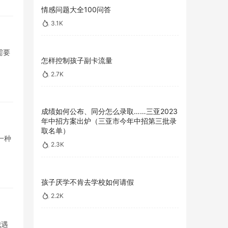
情感问题大全100问答
3.1K
需要
怎样控制孩子副卡流量
2.7K
成绩如何公布、同分怎么录取……三亚2023
年中招方案出炉（三亚市今年中招第三批录
取名单）
一种
2.3K
孩子厌学不肯去学校如何请假
2.2K
我遇