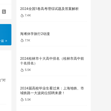
2024全国1卷高考理综试题及答案解析
7.4K
海滩休学旅行2动漫
7.1K
一篇
2024桂林市十大高中排名（桂林市高中前
十名排名）
5.5K
“对
2024届高校毕业生看过来：上海地铁、市
域铁路一大波岗位招聘来袭！
5.5K