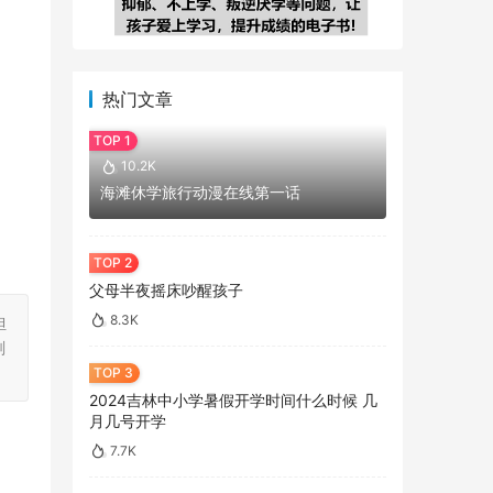
热门文章
10.2K
海滩休学旅行动漫在线第一话
父母半夜摇床吵醒孩子
8.3K
担
刻
2024吉林中小学暑假开学时间什么时候 几
月几号开学
7.7K