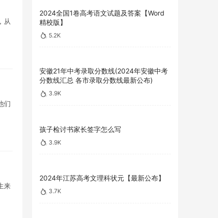
2024全国1卷高考语文试题及答案【Word
，从
精校版】
5.2K
安徽21年中考录取分数线(2024年安徽中考
分数线汇总 各市录取分数线最新公布)
3.9K
他们
孩子检讨书家长签字怎么写
3.9K
2024年江苏高考文理科状元【最新公布】
生来
3.7K