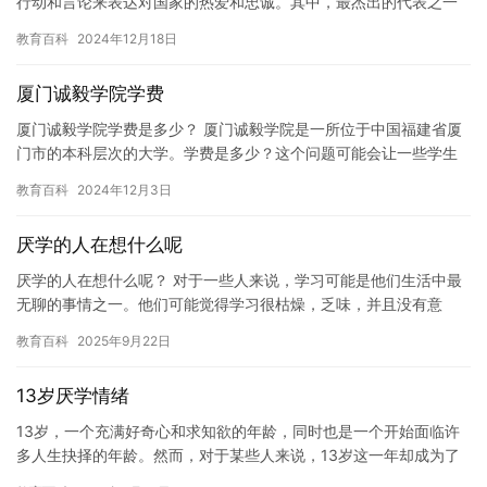
行动和言论来表达对国家的热爱和忠诚。其中，最杰出的代表之一
是毛泽东。 毛泽东是中国共产党的创始人之一，也是中国革命和建
教育百科
2024年12月18日
设…
厦门诚毅学院学费
厦门诚毅学院学费是多少？ 厦门诚毅学院是一所位于中国福建省厦
门市的本科层次的大学。学费是多少？这个问题可能会让一些学生
和家长感到困惑。以下是一些有关厦门诚毅学院学费的信息，希望
教育百科
2024年12月3日
能够…
厌学的人在想什么呢
厌学的人在想什么呢？ 对于一些人来说，学习可能是他们生活中最
无聊的事情之一。他们可能觉得学习很枯燥，乏味，并且没有意
义。这些人可能会感到沮丧，失望，甚至绝望。他们可能会认为自
教育百科
2025年9月22日
己没有…
13岁厌学情绪
13岁，一个充满好奇心和求知欲的年龄，同时也是一个开始面临许
多人生抉择的年龄。然而，对于某些人来说，13岁这一年却成为了
他们厌学的年份。 我还记得当年我13岁的时候，我对学习产生了…