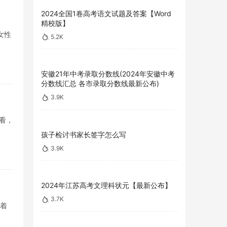
2024全国1卷高考语文试题及答案【Word
精校版】
女性
5.2K
安徽21年中考录取分数线(2024年安徽中考
分数线汇总 各市录取分数线最新公布)
3.9K
看，
孩子检讨书家长签字怎么写
3.9K
2024年江苏高考文理科状元【最新公布】
3.7K
临着