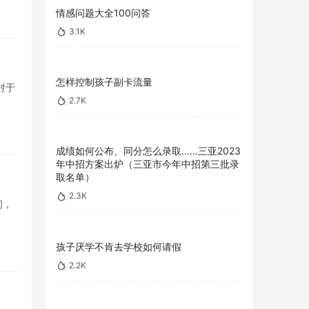
情感问题大全100问答
3.1K
怎样控制孩子副卡流量
对于
2.7K
成绩如何公布、同分怎么录取……三亚2023
年中招方案出炉（三亚市今年中招第三批录
取名单）
2.3K
间，
孩子厌学不肯去学校如何请假
2.2K