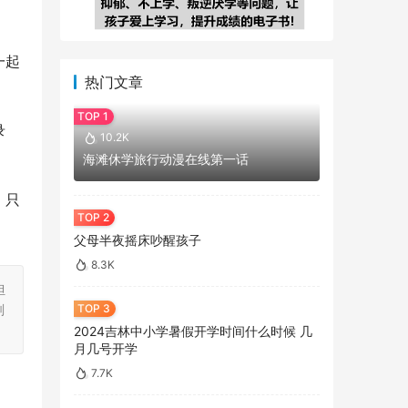
一起
热门文章
录
10.2K
海滩休学旅行动漫在线第一话
。只
父母半夜摇床吵醒孩子
8.3K
担
刻
2024吉林中小学暑假开学时间什么时候 几
月几号开学
7.7K