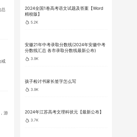
2024全国1卷高考语文试题及答案【Word
的总
精校版】
5.2K
安徽21年中考录取分数线(2024年安徽中考
分数线汇总 各市录取分数线最新公布)
3.9K
助戒
孩子检讨书家长签字怎么写
3.9K
2024年江苏高考文理科状元【最新公布】
，游
3.7K