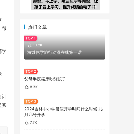
尊
热门文章
，帮
10.2K
高学
海滩休学旅行动漫在线第一话
老
父母半夜摇床吵醒孩子
8.3K
习计
坚实
2024吉林中小学暑假开学时间什么时候 几
月几号开学
7.7K