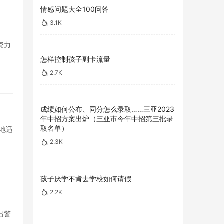
情感问题大全100问答
3.1K
资力
怎样控制孩子副卡流量
2.7K
成绩如何公布、同分怎么录取……三亚2023
年中招方案出炉（三亚市今年中招第三批录
取名单）
地适
2.3K
孩子厌学不肯去学校如何请假
2.2K
出警