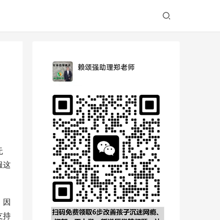
无
服这
，因
支持