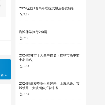
担
刻
2024全国1卷高考理综试题及答案解析
7.4K
海滩休学旅行2动漫
7.1K
2024桂林市十大高中排名（桂林市高中前
十名排名）
5.5K
一篇
2024届高校毕业生看过来：上海地铁、市
域铁路一大波岗位招聘来袭！
5.5K