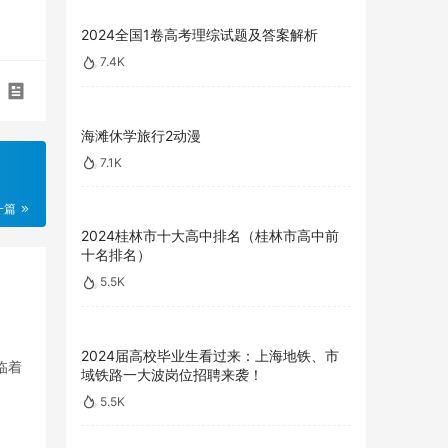
2024全国1卷高考理综试题及答案解析
7.4K
海滩休学旅行2动漫
7.1K
一篇
2024桂林市十大高中排名（桂林市高中前
十名排名）
5.5K
2024届高校毕业生看过来：上海地铁、市
临着
域铁路一大波岗位招聘来袭！
5.5K