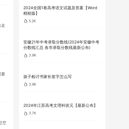
2024全国1卷高考语文试题及答案【Word
精校版】
5.2K
出走
安徽21年中考录取分数线(2024年安徽中考
分数线汇总 各市录取分数线最新公布)
3.9K
想要
孩子检讨书家长签字怎么写
3.9K
2024年江苏高考文理科状元【最新公布】
3.7K
过空