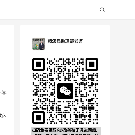
休学
求休