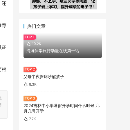
，还
推荐
热门文章
10.2K
以证
海滩休学旅行动漫在线第一话
要根
父母半夜摇床吵醒孩子
8.3K
担
刻
2024吉林中小学暑假开学时间什么时候 几
月几号开学
7.7K