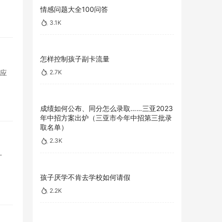
情感问题大全100问答
3.1K
怎样控制孩子副卡流量
2.7K
的应
成绩如何公布、同分怎么录取……三亚2023
年中招方案出炉（三亚市今年中招第三批录
取名单）
2.3K
才
孩子厌学不肯去学校如何请假
2.2K