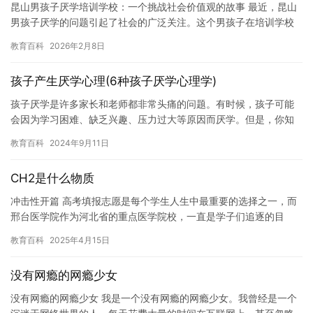
昆山男孩子厌学培训学校：一个挑战社会价值观的故事 最近，昆山
男孩子厌学的问题引起了社会的广泛关注。这个男孩子在培训学校
里厌学，不愿意学习，甚至出现了逃学的情况。这个问题的背后，
教育百科
2026年2月8日
隐藏…
孩子产生厌学心理(6种孩子厌学心理学)
孩子厌学是许多家长和老师都非常头痛的问题。有时候，孩子可能
会因为学习困难、缺乏兴趣、压力过大等原因而厌学。但是，你知
道吗？孩子厌学也可能与一些心理学因素有关。在本文中，我们将
教育百科
2024年9月11日
探讨 …
CH2是什么物质
冲击性开篇 高考填报志愿是每个学生人生中最重要的选择之一，而
邢台医学院作为河北省的重点医学院校，一直是学子们追逐的目
标。然而，面对每年波动的分数线和复杂的竞争形势，如何准确把
教育百科
2025年4月15日
握录取…
没有网瘾的网瘾少女
没有网瘾的网瘾少女 我是一个没有网瘾的网瘾少女。我曾经是一个