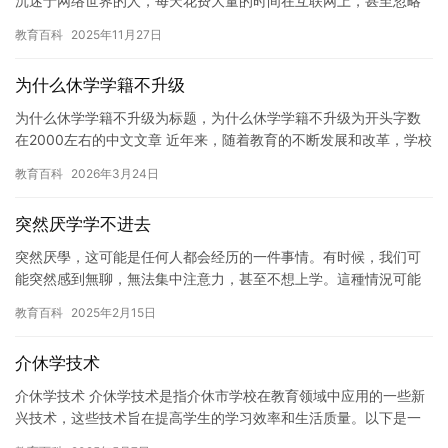
沉迷于网络世界的人，每天花费大量的时间在互联网上，甚至忽略
了自己的日常生活。我变得非常依赖网络，经常需要登录社交媒
教育百科
2025年11月27日
体，浏…
为什么休学学籍不升级
为什么休学学籍不升级为标题，为什么休学学籍不升级为开头字数
在2000左右的中文文章 近年来，随着教育的不断发展和改革，学校
对休学学籍的管理也越来越严格。然而，在一些情况下，休学学籍…
教育百科
2026年3月24日
突然厌学学不进去
突然厌學，这可能是任何人都会经历的一件事情。有时候，我们可
能突然感到無聊，無法集中注意力，甚至不想上学。這種情況可能
會讓你感到挫败，甚至影響到你的學習成果。在這種情況下，你應
教育百科
2025年2月15日
該怎麼…
介休学技术
介休学技术 介休学技术是指介休市学校在教育领域中应用的一些新
兴技术，这些技术旨在提高学生的学习效率和生活质量。以下是一
些介休学技术的例子： 1. 在线教育技术：介休市的学校可以使用…